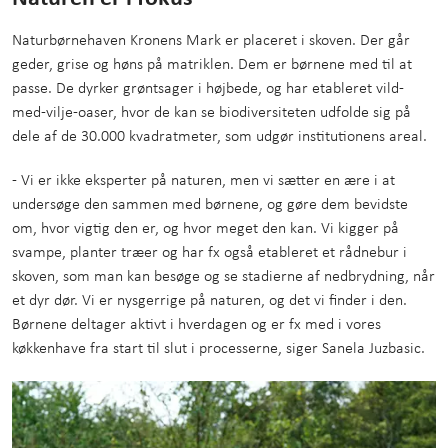
Naturbørnehaven Kronens Mark er placeret i skoven. Der går
geder, grise og høns på matriklen. Dem er børnene med til at
passe. De dyrker grøntsager i højbede, og har etableret vild-
med-vilje-oaser, hvor de kan se biodiversiteten udfolde sig på
dele af de 30.000 kvadratmeter, som udgør institutionens areal.
- Vi er ikke eksperter på naturen, men vi sætter en ære i at
undersøge den sammen med børnene, og gøre dem bevidste
om, hvor vigtig den er, og hvor meget den kan. Vi kigger på
svampe, planter træer og har fx også etableret et rådnebur i
skoven, som man kan besøge og se stadierne af nedbrydning, når
et dyr dør. Vi er nysgerrige på naturen, og det vi finder i den.
Børnene deltager aktivt i hverdagen og er fx med i vores
køkkenhave fra start til slut i processerne, siger Sanela Juzbasic.