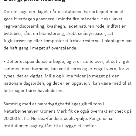
De kan søge om flaget, når institutionen har arbejdet med at
gøre hverdagen grønnere i mindst fire måneder - f.eks. lavet
regnvandsopsamling, kvashegn, ladet naturen rode, indført en
byttebiks, sået en blomstereng, skabt smådyrsoaser, sat
fuglekasser op eller komposteret frokostresterne. I plantagen har
de haft gang i meget af ovenstående.
- Det er et spændende arbejde, og vi er stolte over, at det vi gør
sammen med børnene, kan certificeres og er noget værd, for vi
synes, det er vigtigt. Miljø og klima fylder jo meget på den
nationale dagsorden, og det er en opgave, vi kan være med til at
løfte, siger børnehavelederen.
Samtidig med at bæredygtighedsflaget gik til tops i
Naturbørnehaven Kronens Mark fik de også overrakt en check på
20.000 kr. fra Nordea-fondens udeliv-pulje. Pengene har
institutionen søgt og fået til at bygge et shelter.