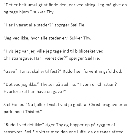
”Det er helt umuligt at finde den, der ved alting. Jeg må give op
og tage hjem.” sukker Thy.
”Har I været alle steder?” spørger Sæl Fie.
”Jeg ved ikke, hvor alle steder er.” Sukker Thy.
”Hvis jeg var jer, ville jeg tage ind til biblioteket ved
Christiansgave. Har I været der?” spørger Sæl Fie.
”Gave? Hurra, skal vi til fest?” Rudolf ser forventningsfuld ud.
”Det ved jeg ikke.” Thy ser på Sæl Fie. ”Hvem er Christian?
Hvorfor skal han have en gave?”
Sæl Fie ler. ”Nu fjoller I vist. I ved jo godt, at Christiansgave er en
park inde i Thisted.”
”Rudolf ved det ikke” siger Thy og hopper op på ryggen af
rensdyret. Sæl Fie vifter med den ene luffe, da de tager afsted.